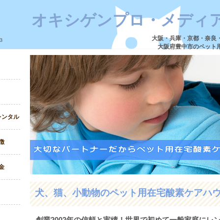
オキシゲンプロ・メディ
大阪・兵庫・京都・奈良
３
大阪府豊中市のペット
レンタル
徴
金
犬、猫、小動物のペット用在宅酸素ケアハ