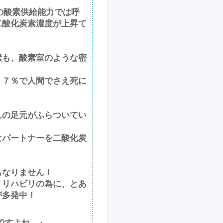
？
の酸素供給能力では呼
二酸化炭素濃度が上昇て
素も、酸素室のような密
、７％で人間でさえ死に
んの足元がふらついてい
なパートナーを二酸化炭
もなりません！
、リハビリの為に、とあ
が多発中！
ですよね。』