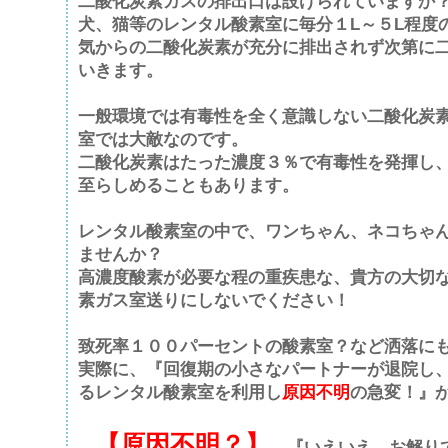
二酸化炭素ガスの排出口は設けられていますか
犬、猫等のレンタル酸素室に毎分１L～５L程度
気からの二酸化炭素が充分に排出されず次第に
いきます。
一般環境では有毒性を全く意識しない二酸化炭
室では大敵なのです。
二酸化炭素はたった濃度３％で有毒性を発揮し
至らしめることもあります。
レンタル酸素室の中で、ワンちゃん、ネコちゃ
ませんか？
高濃度酸素が必要な程の重疾患な、貴方の大切
素ガス室送りにしないでください！
致死率１００パーセントの酸素室？など洒落に
実際に、『回復期の小さなパートナーが退院し
るレンタル酸素室を利用し
原因不明
の急変！』
【原因不明？】
『いえいえ、お解り