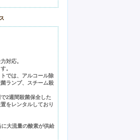
ス
全力対応。
ます。
ットでは、アルコール除
殺菌ランプ、スチーム殺
で2週間殺菌保全した
装置をレンタルしており
当に大流量の酸素が供給