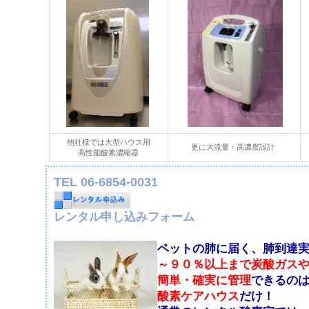
他社様では大型ハウス用
更に大流量・高濃度設計
高性能酸素濃縮器
TEL 06-6854-0031
レンタル申し込みフォーム
ペットの肺に届く、肺到達
～９０％以上まで炭酸ガス
簡単・確実に管理
できるの
酸素ケアハウス
だけ！