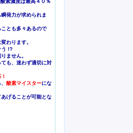
、酸素濃度は最高４０％
も瞬発力が求められま
ることも多々あるので
は変わります。
 !?
判りません。
っても、迷わず適切に対
応！
ら、
酸素マイスター
にな
てあげることが可能とな