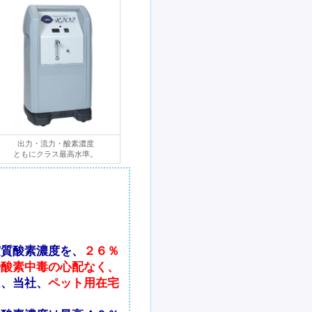
出力・流力・酸素濃度
ともにクラス最高水準。
実質酸素濃度を、
２６％
や酸素中毒の心配なく、
は、当社、
ペット用在宅