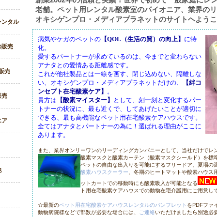
創業2002年の信頼と実績！世界で初めて一般家庭にレ
老舗。ペット用レンタル酸素室のパイオニア、業界のリ
オキシゲンプロ・メディアプラネットのサイトヘようこ
レンタル
病気やケガのペットの
【QOL（生活の質）の向上】
に特
の販売
化。
愛するパートナーが求めているのは、今までと変わらない
アナタとの愛情ある距離感です。
販売
これが他社製品とは一線を画す、閉じ込めない、隔離しな
い、オキシゲンプロ・メディアプラネットだけの、
【絆コ
ンセプト在宅酸素ケア】
。
販売
貴方は
【酸素マイスター】
として、刻一刻と変化するパー
トナーの状況に、最も近くで、してあげたいことが適切に
できる、最も高機能なペット用在宅酸素ケアハウスです。
エア
全てはアナタとパートナーの為に！選ばれる理由がここに
あります。
また、業界オンリーワンのリーディングカンパニーとして、当社だけでレ
酸素マスクと酸素カーテン（酸素マスクシールド）を標
ペットの自由な出入りを可能にするフリードア、夏場の
他
酸素ハウスクーラー
、冬期のヒートマットや酸素ハウス
ットカートでの移動時にも酸素吸入が可能となる
ト用在宅酸素ケアハウスでの動物在宅介護用にご用意し
☆最新の
ペット用在宅酸素ケアハウスレンタルのパンフレット
をPDFフ
動物病院様などで部数が必要な場合には、
ご連絡
いただけましたら別途必