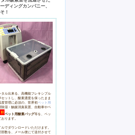
ンタル酸素室を流通させた
ーディングカンパニー、
そ！
ンタル出来る、高機能フレキシブル
準セットし、酸素濃度を保ったまま
温度管理に必須の、世界初
ペット用
用除湿・触媒消臭装置、自動車やペ
ペット用酸素バッグ
等を、ペッ
ております。
ァイルでダウンロードいただけます。
要部数を、メール便にて送付させて