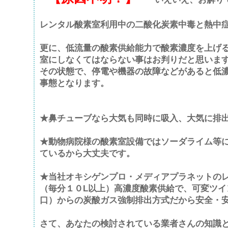
レンタル酸素室利用中の二酸化炭素中毒と熱中
更に、低流量の酸素供給能力で酸素濃度を上げ
室にしなくてはならない事はお判りだと思いま
その状態で、停電や機器の故障などがあると低
事態となります。
★鼻チューブなら大気も同時に吸入、大気に排
★動物病院様の酸素室設備ではソーダライム等
ているから大丈夫です。
★当社オキシゲンプロ・メディアプラネットの
（毎分１０L以上）高濃度酸素供給で、可変ツイ
口）からの炭酸ガス強制排出方式だから安全・
さて、あなたの検討されている業者さんの知識