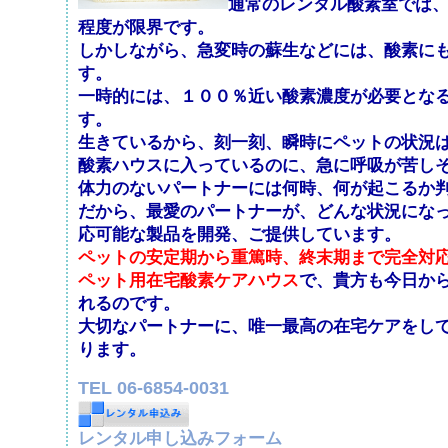
通常のレンタル酸素室では
程度が限界です。
しかしながら、急変時の蘇生などには、酸素に
す。
一時的には、１００％近い酸素濃度が必要とな
す。
生きているから、刻一刻、瞬時にペットの状況
酸素ハウスに入っているのに、急に呼吸が苦しそう
体力のないパートナーには何時、何が起こるか
だから、最愛のパートナーが、どんな状況にな
応可能な製品を開発、ご提供しています。
ペットの安定期から重篤時、終末期まで完全対
ペット用在宅酸素ケアハウス
で、貴方も今日か
れるのです。
大切なパートナーに、唯一最高の在宅ケアをし
ります。
TEL 06-6854-0031
レンタル申し込みフォーム